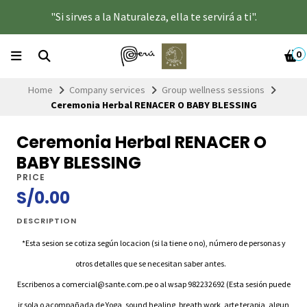
"Si sirves a la Naturaleza, ella te servirá a ti".
0
Home
Company services
Group wellness sessions
Ceremonia Herbal RENACER O BABY BLESSING
Ceremonia Herbal RENACER O
BABY BLESSING
PRICE
S/0.00
DESCRIPTION
*Esta sesion se cotiza según locacion (si la tiene o no), número de personas y
otros detalles que se necesitan saber antes.
Escribenos a comercial@sante.com.pe o al wsap 982232692 (Esta sesión puede
ir sola o acompañada de Yoga, sound healing, breath work, arte terapia, algun