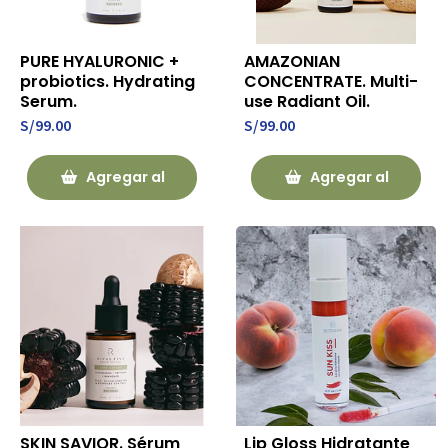
PURE HYALURONIC +
AMAZONIAN
probiotics. Hydrating
CONCENTRATE. Multi-
Serum.
use Radiant Oil.
S/99.00
S/99.00
Agregar al
Agregar al
Carrito
Carrito
SKIN SAVIOR. Sérum
Lip Gloss Hidratante