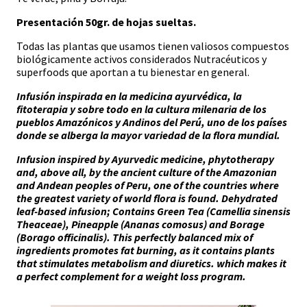
Presentación 50gr. de hojas sueltas.
Todas las plantas que usamos tienen valiosos compuestos
biológicamente activos considerados Nutracéuticos y
superfoods que aportan a tu bienestar en general.
Infusión inspirada en la medicina ayurvédica, la
fitoterapia y sobre todo en la cultura milenaria de los
pueblos Amazónicos y Andinos del Perú, uno de los países
donde se alberga la mayor variedad de la flora mundial.
Infusion inspired by Ayurvedic medicine, phytotherapy
and, above all, by the ancient culture of the Amazonian
and Andean peoples of Peru, one of the countries where
the greatest variety of world flora is found. Dehydrated
leaf-based infusion; Contains Green Tea (Camellia sinensis
Theaceae), Pineapple (Ananas comosus) and Borage
(Borago officinalis). This perfectly balanced mix of
ingredients promotes fat burning, as it contains plants
that stimulates metabolism and diuretics.
which makes it
a perfect complement for a weight loss program.